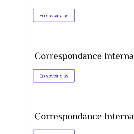
En savoir plus
sur
Correspondance
Internationale
-
la
Vérité
Correspondance Internati
n°
07
supp
En savoir plus
sur
-
Correspondance
1981
Internationale
-
la
Vérité
Correspondance Internati
n°
07