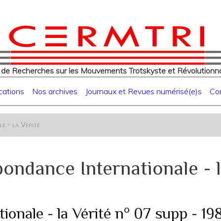
eur
Aller
au
contenu
principal
 de Recherches sur les Mouvements Trotskyste et Révolutionna
cations
Nos archives
Journaux et Revues numérisé(e)s
Co
e - la Vérité
ondance Internationale - l
onale - la Vérité n° 07 supp - 19