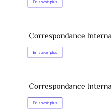
-
En savoir plus
sur
1981
Correspondance
Internationale
-
la
Vérité
Correspondance Internati
n°
05-
06
En savoir plus
sur
-
Correspondance
1981
Internationale
-
la
Vérité
Correspondance Internati
n°
04
-
En savoir plus
sur
1981
Correspondance