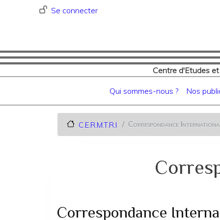
Menu du compte de l'utilisat
Se connecter
Centre d'Etudes et
Navigation principale
Qui sommes-nous ?
Nos publi
Correspondance International
C.E.R.M.T.R.I
Corresp
Correspondance Internati