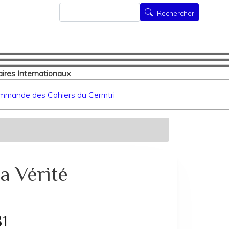
Rechercher
Rechercher
ires Internationaux
mmande des Cahiers du Cermtri
a Vérité
81