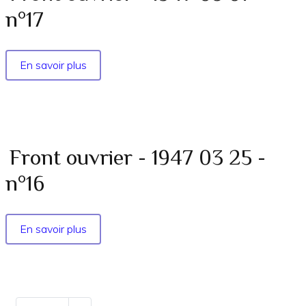
07
n°17
-
n°18
En savoir plus
sur
Front
ouvrier
-
1947
05
Front ouvrier - 1947 03 25 -
01
n°16
-
n°17
En savoir plus
sur
Front
ouvrier
-
1947