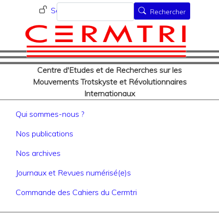
Menu du compte de l'utilisat
Aller
Rechercher
Se connecter
Rechercher
au
contenu
principal
Centre d'Etudes et de Recherches sur les
Mouvements Trotskyste et Révolutionnaires
Internationaux
Navigation principale
Qui sommes-nous ?
Nos publications
Nos archives
Journaux et Revues numérisé(e)s
Commande des Cahiers du Cermtri