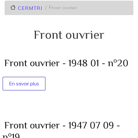
Front ouvrier
C.E.R.M.T.R.I
Front ouvrier
Front ouvrier - 1948 01 - n°20
En savoir plus
sur
Front
ouvrier
-
1948
01
Front ouvrier - 1947 07 09 -
-
n°19
n°20