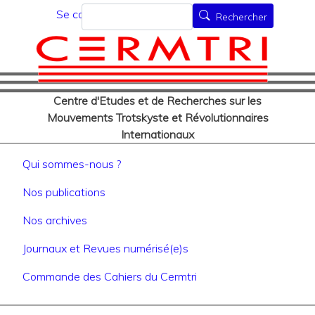
Menu du compte de l'utilisat
Aller
Rechercher
Se connecter
Rechercher
au
contenu
principal
Centre d'Etudes et de Recherches sur les
Mouvements Trotskyste et Révolutionnaires
Internationaux
Navigation principale
Qui sommes-nous ?
Nos publications
Nos archives
Journaux et Revues numérisé(e)s
Commande des Cahiers du Cermtri