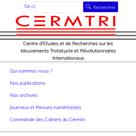
Menu du compte de l'utilisat
Aller
Rechercher
Se connecter
Rechercher
au
contenu
principal
Centre d'Etudes et de Recherches sur les
Mouvements Trotskyste et Révolutionnaires
Internationaux
Navigation principale
Qui sommes-nous ?
Nos publications
Nos archives
Journaux et Revues numérisé(e)s
Commande des Cahiers du Cermtri