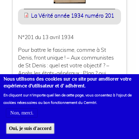
La Vérité année 1934 numéro 201
N°201 du 13 avril 1934
Pour battre le fascisme, comme à St
Denis, front unique ! – Aux communistes
de St Denis : quel est votre objectif ? –
Après les états-généraux : Plan ? oui,
Nous utilisons des cookies sur ce site pour améliorer votre
contre la bourgeoisie, pour les travailleurs
expérience d'utilisateur et d' adhérent.
– La combativité des Jeunesses
En cliquant sur n'importe quel lien de cette page, vous consentez à l'ajout de
Socialistes de la Seine s’exprime vers une
cookies nécessaires au bon fonctionnement du Cermtri.
nouvelle internationale – La Ligue
mobilisée pour la lutte – Que signifie la
Non, merci.
résolution des « Etats Généraux du
Travail » ? – A propos du plan Roosevelt –
Oui, je suis d'accord
Et ça, est-ce la démocratie ? – La grève