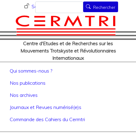
Menu du compte de l'utilisat
Aller
Rechercher
Se connecter
Rechercher
au
contenu
principal
Centre d'Etudes et de Recherches sur les
Mouvements Trotskyste et Révolutionnaires
Internationaux
Navigation principale
Qui sommes-nous ?
Nos publications
Nos archives
Journaux et Revues numérisé(e)s
Commande des Cahiers du Cermtri