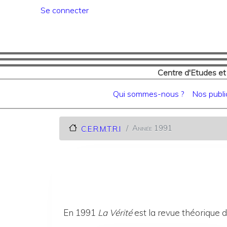
Menu du compte de l'utilisat
Se connecter
Centre d'Etudes et
Navigation principale
Qui sommes-nous ?
Nos publi
Année 1991
C.E.R.M.T.R.I
En 1991
La Vérité
est la revue théorique d