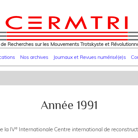
eur
Aller
au
contenu
principal
 de Recherches sur les Mouvements Trotskyste et Révolutionna
cations
Nos archives
Journaux et Revues numérisé(e)s
Co
Année 1991
e
e la IV
Internationale Centre international de reconstruct