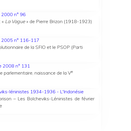
e 2000 n° 96
 «
La Vague
» de Pierre Brizon (1918-1923)
ée 2005 n° 116-117
tionnaire de la SFIO et le PSOP (Parti
ée 2008 n° 131
e
e parlementaire, naissance de la V
viks-léninistes 1934-1936 - L'Indonésie
rison – Les Bolcheviks-Léninistes de février
e