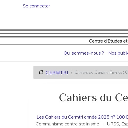
Menu du compte de l'utilisat
Se connecter
Centre d'Etudes et
Navigation principale
Qui sommes-nous ?
Nos publi
Cahiers du Cermtri France : O
C.E.R.M.T.R.I
Cahiers du Cer
Les Cahiers du Cermtri année 2025 n° 188
Communisme contre stalinisme II - URSS, Esp