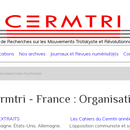
eur
Aller
au
contenu
principal
 de Recherches sur les Mouvements Trotskyste et Révolutionna
cations
Nos archives
Journaux et Revues numérisé(e)s
Co
rganisations politiques
mtri - France : Organisat
 EXTRAITS
Les Cahiers du Cermtri ann
agne, États-Unis, Allemagne,
L’opposition communiste et s