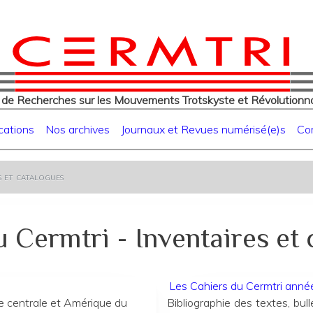
eur
Aller
au
contenu
principal
 de Recherches sur les Mouvements Trotskyste et Révolutionna
cations
Nos archives
Journaux et Revues numérisé(e)s
Co
s et catalogues
 Cermtri - Inventaires et
Les Cahiers du Cermtri ann
e centrale et Amérique du
Bibliographie des textes, bull