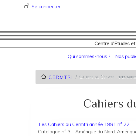
Menu du compte de l'utilisat
Se connecter
Centre d'Etudes et
Navigation principale
Qui sommes-nous ?
Nos publi
Cahiers du Cermtri Inventaire
C.E.R.M.T.R.I
Cahiers du
Les Cahiers du Cermtri année 1981 n° 22
Catalogue n° 3 - Amérique du Nord, Amériqu