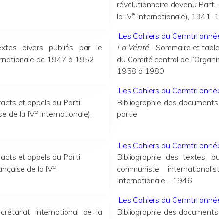
révolutionnaire devenu Parti
e
la IV
Internationale), 1941-
Les Cahiers du Cermtri ann
textes divers publiés par le
La Vérité
- Sommaire et tabl
ernationale de
1947 à 1952
du Comité central de l’Organi
1958 à 1980
Les Cahiers du Cermtri ann
tracts et appels du Parti
Bibliographie des documents
e
se de la IV
Internationale),
partie
Les Cahiers du Cermtri ann
tracts et appels du Parti
Bibliographie des textes, bu
e
ançaise de la IV
communiste international
Internationale - 1946
Les Cahiers du Cermtri ann
crétariat international de la
Bibliographie des documents