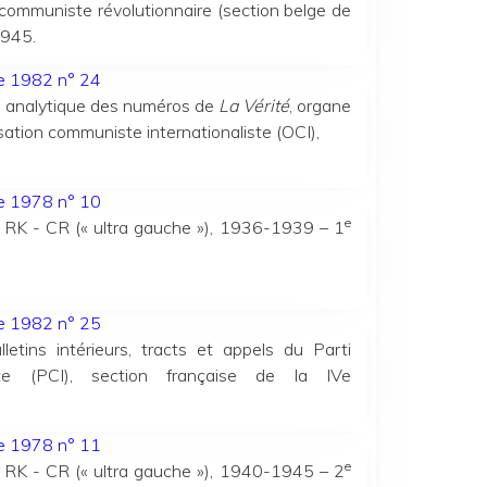
 communiste révolutionnaire (section belge de
1945.
ée 1982 n° 24
e analytique des numéros de
La Vérité
, organe
sation communiste internationaliste (OCI),
ée 1978 n° 10
e
 RK - CR (« ultra gauche »), 1936-1939 – 1
ée 1982 n° 25
lletins intérieurs, tracts et appels du Parti
iste (PCI), section française de la IVe
ée 1978 n° 11
e
 RK - CR (« ultra gauche »), 1940-1945 – 2