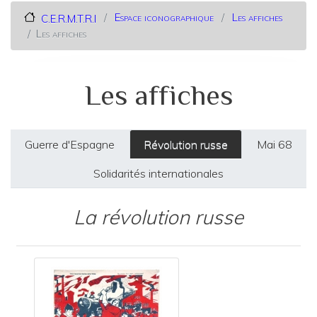
Espace iconographique
Les affiches
C.E.R.M.T.R.I
Les affiches
Les affiches
Primary
Guerre d'Espagne
Révolution russe
Mai 68
tabs
Solidarités internationales
La révolution russe