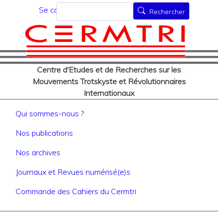
Menu du compte de l'utilisat
Aller
Rechercher
Se connecter
Rechercher
au
contenu
principal
Centre d'Etudes et de Recherches sur les
Mouvements Trotskyste et Révolutionnaires
Internationaux
Navigation principale
Qui sommes-nous ?
Nos publications
Nos archives
Journaux et Revues numérisé(e)s
Commande des Cahiers du Cermtri