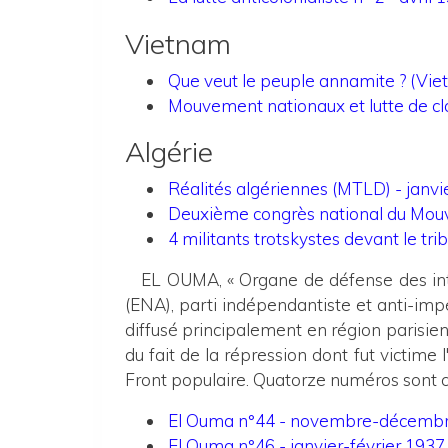
Vietnam
Que veut le peuple annamite ? (Vie
Mouvement nationaux et lutte de c
Algérie
Réalités algériennes (MTLD) - janvi
Deuxième congrès national du Mouv
4 militants trotskystes devant le trib
EL OUMA, « Organe de défense des intér
(ENA), parti indépendantiste et anti-imp
diffusé principalement en région parisie
du fait de la répression dont fut victim
Front populaire. Quatorze numéros sont con
El Ouma n°44 - novembre-décemb
El Ouma n°46 - janvier-février 1937