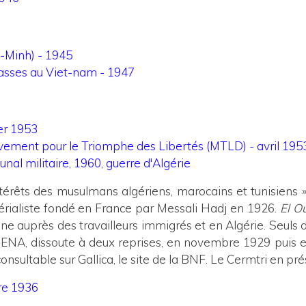
t-Minh) - 1945
lasses au Viet-nam - 1947
er 1953
ement pour le Triomphe des Libertés (MTLD) - avril 195
unal militaire, 1960, guerre d'Algérie
êts des musulmans algériens, marocains et tunisiens » es
érialiste fondé en France par Messali Hadj en 1926.
El 
nne auprès des travailleurs immigrés et en Algérie. Seuls
e l'ENA, dissoute à deux reprises, en novembre 1929 puis
sultable sur Gallica, le site de la BNF. Le Cermtri en prés
re 1936