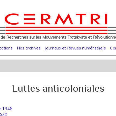
eur
Aller
au
contenu
principal
 de Recherches sur les Mouvements Trotskyste et Révolutionna
cations
Nos archives
Journaux et Revues numérisé(e)s
Co
Luttes anticoloniales
er 1946
194
6