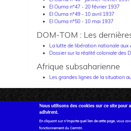
El Ouma n°47 - 20 février 1937
El Ouma n°49 - 10 avril 1937
El Ouma n°50 - 10 mai 1937
DOM-TOM : Les dernières 
La lutte de libération nationale aux
Dossier sur la réalité coloniale d
Afrique subsaharienne
Les grandes lignes de la situation 
Nous utilisons des cookies sur ce site pour am
adhérent.
Se connecter
Plan du site
Nous joind
En cliquant sur n'importe quel lien de cette page, vous co
fonctionnement du Cermtri.