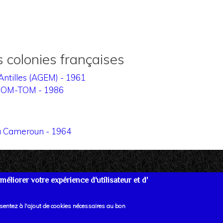
colonies françaises
 Antilles (AGEM) - 1961
es DOM-TOM - 1986
au Cameroun - 1964
éliorer votre expérience d'utilisateur et d'
re
Données personnelles
Mentions Légales
Lien
nsentez à l'ajout de cookies nécessaires au bon