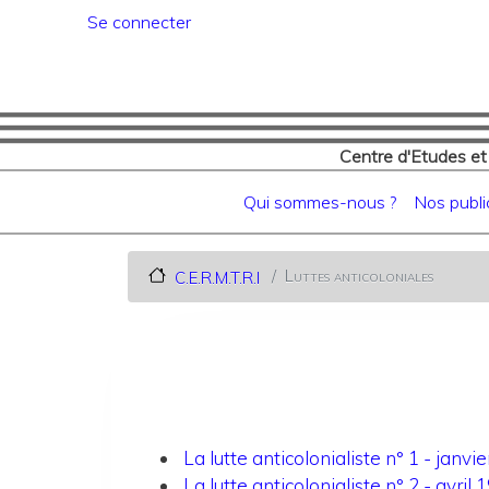
Menu du compte de l'utilisat
Se connecter
Centre d'Etudes et
Navigation principale
Qui sommes-nous ?
Nos publi
Luttes anticoloniales
C.E.R.M.T.R.I
La lutte anticolonialiste n° 1 - janvi
La lutte anticolonialiste n° 2 - avril 