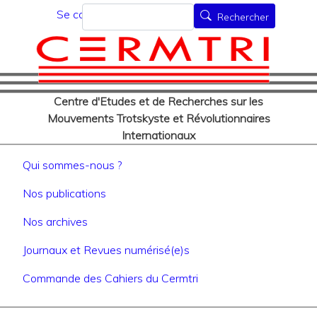
Menu du compte de l'utilisat
Aller
Rechercher
Se connecter
Rechercher
au
contenu
principal
Centre d'Etudes et de Recherches sur les
Mouvements Trotskyste et Révolutionnaires
Internationaux
Navigation principale
Qui sommes-nous ?
Nos publications
Nos archives
Journaux et Revues numérisé(e)s
Commande des Cahiers du Cermtri