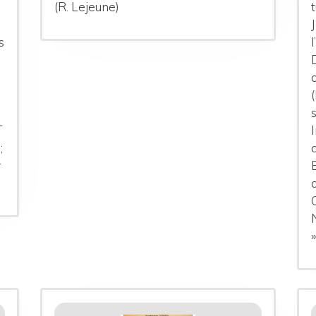
(R. Lejeune)
s
T
;
r