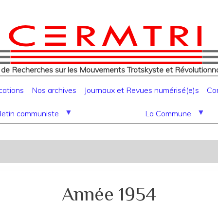
eur
Aller
au
contenu
principal
 de Recherches sur les Mouvements Trotskyste et Révolutionna
cations
Nos archives
Journaux et Revues numérisé(e)s
Co
letin communiste
La Commune
Année 1954