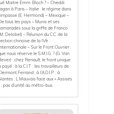
tué Maitre Emm. Bloch ? – Cheddi
Jagan à Paris – Italie : le régime dans
l’impasse (E. Hermond) – Mexique –
De tous les pays – Munis et ses
camarades sous la griffe de Franco
(M. Delobel) – Réunion du C.C. de la
section chinoise de la IVè
Internationale – Sur le Front Ouvrier :
que nous réserve le S.M.I.G. ? (G. Van
Bever) ; chez Renault, le front unique
a payé ; à la C.I.T. ; les travailleurs de
Clermont Ferrand ; à l’A.O.I.P. ; à
Nantes ; L.Mauvais face aux « Assises
» ; pas d’unité au métro-bus.