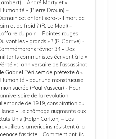
Lambert) – André Marty et «
l’Humanité » (Pierre Drouin) –
Demain cet enfant sera-t-il mort de
faim et de froid ? (R. Le Moal) –
L’affaire du pain – Pointes rouges –
Où vont les « grands » ? (R. Garrive) -
Commémorons février 34 - Des
militants communistes écrivent à la «
Vérité » : l’anniversaire de l’assassinat
de Gabriel Péri sert de prétexte à «
l’Humanité » pour une monstrueuse
union sacrée (Paul Vasseur) - Pour
l’anniversaire de la révolution
allemande de 1919, conspiration du
silence - Le chômage augmente aux
Etats Unis (Ralph Carlton) – Les
travailleurs américains résistent à la
menace fasciste – Comment ont-ils