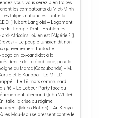
rendez-vous, vous serez bien traités
»crient les combattants du Viet-Minh
– Les tulipes nationales contre la
C.E.D. (Hubert Langlois) – Logement :
une loi trompe-l’œil – Problèmes
Nord-Africains : où en est l’Algérie ? (J.
Graves) – Le peuple tunisien dit non
au gouvernement fantoche –
Naegelen, ex-candidat à la
présidence de la république, pour la
poigne au Maroc (Cazaubonde) – M.
Sartre et le Kanapa – Le MTLD
frappé – Le 18 mars communard
falsifié – Le Labour Party face au
réarmement allemand (John White) –
En Italie, la crise du régime
bourgeois(Mario Bottari) – Au Kenya
où les Mau-Mau se dressent contre le