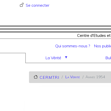
Menu du compte de l'utilisat
Se connecter
Centre d'Etudes et
Navigation principale
Qui sommes-nous ?
Nos publi
La Vérité
Bul
La Vérité
Année 1954
C.E.R.M.T.R.I