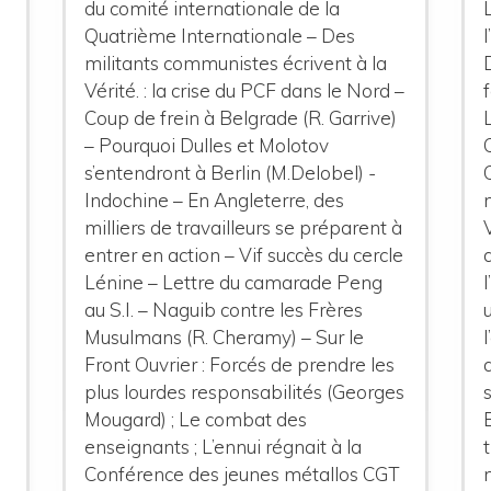
du comité internationale de la
Quatrième Internationale – Des
militants communistes écrivent à la
Vérité. : la crise du PCF dans le Nord –
Coup de frein à Belgrade (R. Garrive)
– Pourquoi Dulles et Molotov
s’entendront à Berlin (M.Delobel) -
n
Indochine – En Angleterre, des
t
milliers de travailleurs se préparent à
entrer en action – Vif succès du cercle
Lénine – Lettre du camarade Peng
au S.I. – Naguib contre les Frères
Musulmans (R. Cheramy) – Sur le
Front Ouvrier : Forcés de prendre les
plus lourdes responsabilités (Georges
Mougard) ; Le combat des
enseignants ; L’ennui régnait à la
Conférence des jeunes métallos CGT