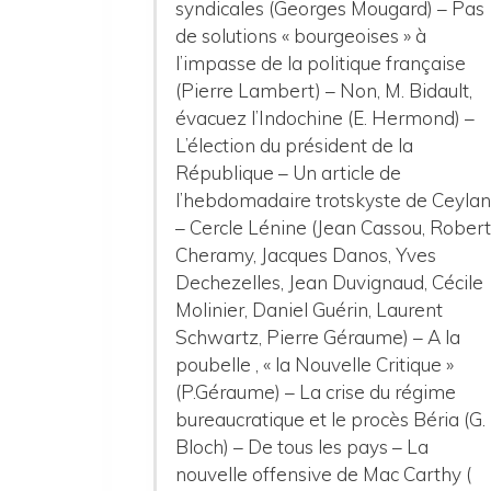
syndicales (Georges Mougard) – Pas
de solutions « bourgeoises » à
l’impasse de la politique française
(Pierre Lambert) – Non, M. Bidault,
évacuez l’Indochine (E. Hermond) –
L’élection du président de la
République – Un article de
l’hebdomadaire trotskyste de Ceyla
– Cercle Lénine (Jean Cassou, Rober
Cheramy, Jacques Danos, Yves
Dechezelles, Jean Duvignaud, Cécile
Molinier, Daniel Guérin, Laurent
Schwartz, Pierre Géraume) – A la
poubelle , « la Nouvelle Critique »
(P.Géraume) – La crise du régime
bureaucratique et le procès Béria (G.
Bloch) – De tous les pays – La
nouvelle offensive de Mac Carthy (