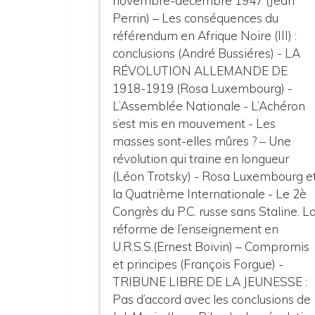
novembre-décembre 1947 (Jean
Perrin) – Les conséquences du
référendum en Afrique Noire (III) :
conclusions (André Bussiéres) - LA
RÉVOLUTION ALLEMANDE DE
1918-1919 (Rosa Luxembourg) -
L’Assemblée Nationale - L’Achéron
s’est mis en mouvement - Les
masses sont-elles mûres ? – Une
révolution qui traine en longueur
(Léon Trotsky) - Rosa Luxembourg e
la Quatrième Internationale - Le 2è
Congrès du P.C. russe sans Staline. L
réforme de l’enseignement en
U.R.S.S.(Ernest Boivin) – Compromis
et principes (François Forgue) -
TRIBUNE LIBRE DE LA JEUNESSE :
Pas d’accord avec les conclusions de