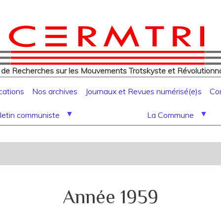
eur
Aller
au
contenu
principal
 de Recherches sur les Mouvements Trotskyste et Révolutionna
cations
Nos archives
Journaux et Revues numérisé(e)s
Co
letin communiste
La Commune
Année 1959