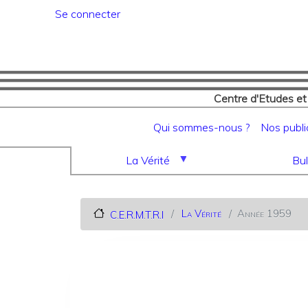
Menu du compte de l'utilisat
Se connecter
Centre d'Etudes et
Navigation principale
Qui sommes-nous ?
Nos publi
La Vérité
Bul
La Vérité
Année 1959
C.E.R.M.T.R.I