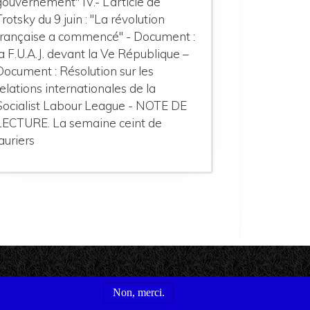
gouvernement" IV.- L’article de
Trotsky du 9 juin : "La révolution
française a commencé" - Document :
la F.U.A.J. devant la Ve République –
Document : Résolution sur les
relations internationales de la
Socialist Labour League - NOTE DE
LECTURE. La semaine ceint de
lauriers
Non, merci.
s utiles
Conditions générales d'utilisation