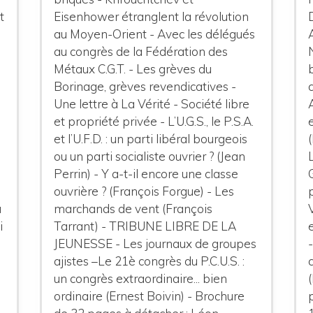
t
Eisenhower étranglent la révolution
au Moyen-Orient - Avec les délégués
au congrès de la Fédération des
Métaux C.G.T. - Les grèves du
Borinage, grèves revendicatives -
Une lettre à La Vérité - Société libre
et propriété privée - L’U.G.S., le P.S.A.
et l’U.F.D. : un parti libéral bourgeois
ou un parti socialiste ouvrier ? (Jean
Perrin) - Y a-t-il encore une classe
ouvrière ? (François Forgue) - Les
u
marchands de vent (François
i
Tarrant) - TRIBUNE LIBRE DE LA
JEUNESSE - Les journaux de groupes
ajistes –Le 21è congrès du P.C.U.S. :
un congrès extraordinaire... bien
ordinaire (Ernest Boivin) - Brochure