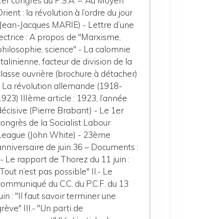
1er congrès du P.S.A. –. Au Moyen
Orient : la révolution à l’ordre du jour
(Jean-Jacques MARIE) - Lettre d’une
lectrice : A propos de "Marxisme,
philosophie, science" - La calomnie
stalinienne, facteur de division de la
classe ouvrière (brochure à détacher)
- La révolution allemande (1918-
1923) IIIème article : 1923, l’année
décisive (Pierre Brabant) - Le 1er
congrès de la Socialist Labour
League (John White) - 23ème
anniversaire de juin 36 – Documents :
I.- Le rapport de Thorez du 11 juin :
"Tout n’est pas possible" II.- Le
communiqué du C.C. du P.C.F. du 13
juin : "Il faut savoir terminer une
grève" III.- "Un parti de