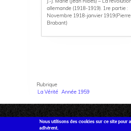
J.-J. Marie (Jean Ribes) – La révolutio
allemande (1918-1919). 1re partie :
Novembre 1918-janvier 1919(Pierre
Brabant)
Rubrique
La Vérité
Année 1959
Nous utilisons des cookies sur ce site pour am
adhérent.
Se connecter
Plan du site
Nous joind