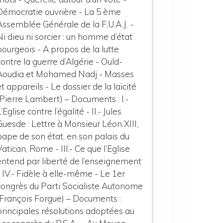
Démocratie ouvrière - La 5 ème
Assemblée Générale de la F.U.A.J. -
Ni dieu ni sorcier : un homme d’état
bourgeois - A propos de la lutte
contre la guerre d’Algérie - Ould-
Aoudia et Mohamed Nadj - Masses
et appareils - Le dossier de la laïcité
(Pierre Lambert) – Documents : I.-
L’Eglise contre l’égalité - II.- Jules
Guesde : Lettre à Monsieur Léon XIII,
pape de son état, en son palais du
Vatican, Rome - III.- Ce que l’Eglise
entend par liberté de l’enseignement
- IV.- Fidèle à elle-même - Le 1er
congrès du Parti Socialiste Autonome
(François Forgue) – Documents :
principales résolutions adoptées au