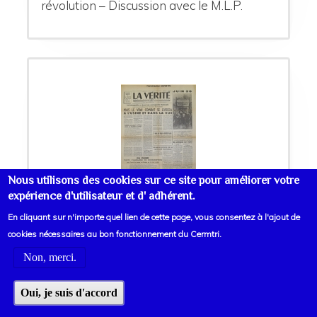
révolution – Discussion avec le M.L.P.
Nous utilisons des cookies sur ce site pour améliorer votre
expérience d'utilisateur et d' adhérent.
n° 277 du 21 juin au 4 juillet 1951
En cliquant sur n'importe quel lien de cette page, vous consentez à l'ajout de
cookies nécessaires au bon fonctionnement du Cermtri.
Non, merci.
La bourgeoisie a réussi son escroquerie
électorale, mais le vrai combat se livrera à
Oui, je suis d'accord
l’usine et dans la rue – 11500 voix pour le