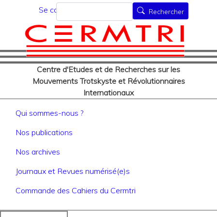
Menu du compte de l'utilisat
Aller
Rechercher
Se connecter
Rechercher
au
contenu
principal
Centre d'Etudes et de Recherches sur les
Mouvements Trotskyste et Révolutionnaires
Internationaux
Navigation principale
Qui sommes-nous ?
Nos publications
Nos archives
Journaux et Revues numérisé(e)s
Commande des Cahiers du Cermtri