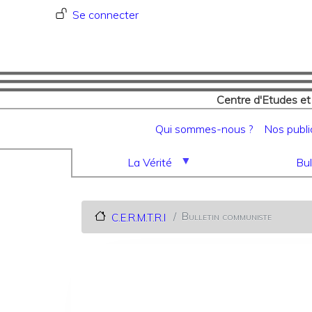
Menu du compte de l'utilisat
Se connecter
Centre d'Etudes et
Navigation principale
Qui sommes-nous ?
Nos publi
La Vérité
Bul
Bulletin communiste
C.E.R.M.T.R.I