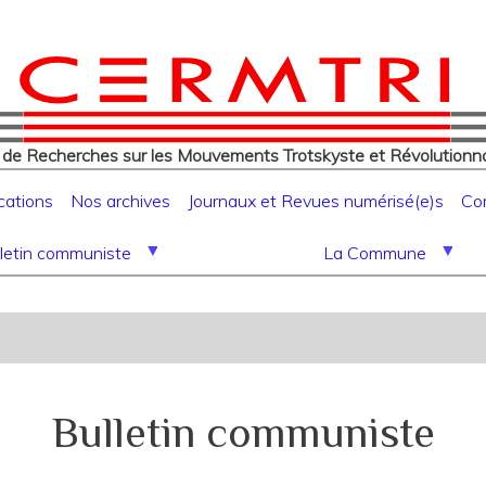
eur
Aller
au
contenu
principal
 de Recherches sur les Mouvements Trotskyste et Révolutionna
cations
Nos archives
Journaux et Revues numérisé(e)s
Co
letin communiste
La Commune
Bulletin communiste