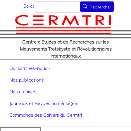
Menu du compte de l'utilisat
Aller
Rechercher
Se connecter
Rechercher
au
contenu
principal
Centre d'Etudes et de Recherches sur les
Mouvements Trotskyste et Révolutionnaires
Internationaux
Navigation principale
Qui sommes-nous ?
Nos publications
Nos archives
Journaux et Revues numérisé(e)s
Commande des Cahiers du Cermtri