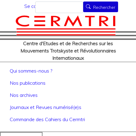
Menu du compte de l'utilisat
Aller
Rechercher
Se connecter
Rechercher
au
contenu
principal
Centre d'Etudes et de Recherches sur les
Mouvements Trotskyste et Révolutionnaires
Internationaux
Navigation principale
Qui sommes-nous ?
Nos publications
Nos archives
Journaux et Revues numérisé(e)s
Commande des Cahiers du Cermtri