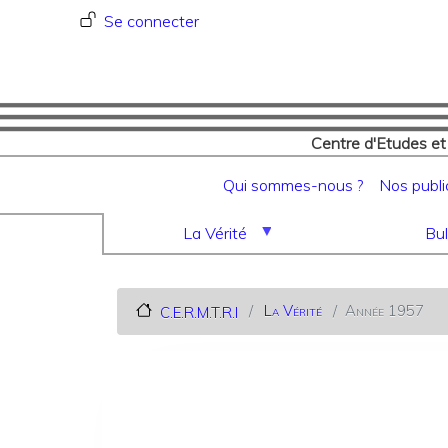
Menu du compte de l'utilisat
Se connecter
Centre d'Etudes et
Navigation principale
Qui sommes-nous ?
Nos publi
La Vérité
Bul
La Vérité
Année 1957
C.E.R.M.T.R.I