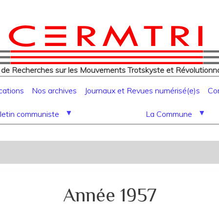
eur
Aller
au
contenu
principal
 de Recherches sur les Mouvements Trotskyste et Révolutionna
cations
Nos archives
Journaux et Revues numérisé(e)s
Co
letin communiste
La Commune
Année 1957