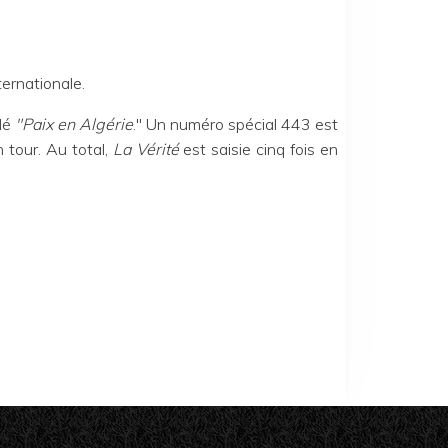
ternationale.
ulé
"Paix en Algérie
." Un numéro spécial 443 est
on tour. Au total,
La Vérité
est saisie cinq fois en