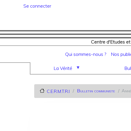
Menu du compte de l'utilisat
Se connecter
Centre d'Etudes et
Navigation principale
Qui sommes-nous ?
Nos publi
La Vérité
Bul
Bulletin communiste
Anné
C.E.R.M.T.R.I