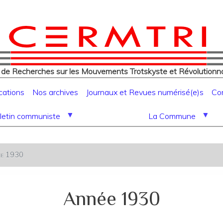
eur
Aller
au
contenu
principal
 de Recherches sur les Mouvements Trotskyste et Révolutionna
cations
Nos archives
Journaux et Revues numérisé(e)s
Co
letin communiste
La Commune
e 1930
Année 1930