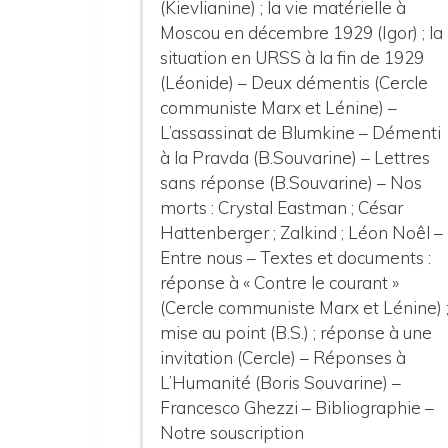
(Kievlianine) ; la vie matérielle à
Moscou en décembre 1929 (Igor) ; la
situation en URSS à la fin de 1929
(Léonide) – Deux démentis (Cercle
communiste Marx et Lénine) –
L’assassinat de Blumkine – Démenti
à la Pravda (B.Souvarine) – Lettres
sans réponse (B.Souvarine) – Nos
morts : Crystal Eastman ; César
Hattenberger ; Zalkind ; Léon Noêl –
Entre nous – Textes et documents :
réponse à « Contre le courant »
(Cercle communiste Marx et Lénine) 
mise au point (B.S.) ; réponse à une
invitation (Cercle) – Réponses à
L’Humanité (Boris Souvarine) –
Francesco Ghezzi – Bibliographie –
Notre souscription