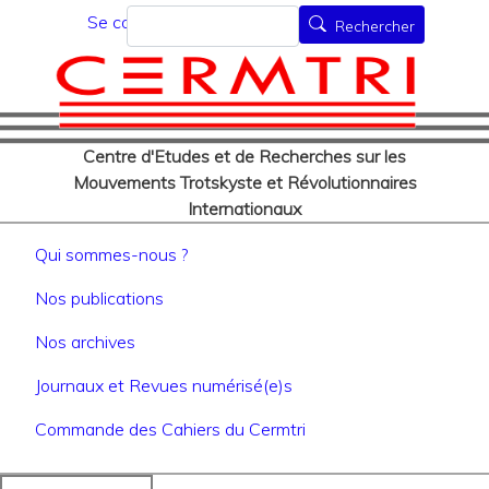
Menu du compte de l'utilisat
Aller
Rechercher
Se connecter
Rechercher
au
contenu
principal
Centre d'Etudes et de Recherches sur les
Mouvements Trotskyste et Révolutionnaires
Internationaux
Navigation principale
Qui sommes-nous ?
Nos publications
Nos archives
Journaux et Revues numérisé(e)s
Commande des Cahiers du Cermtri