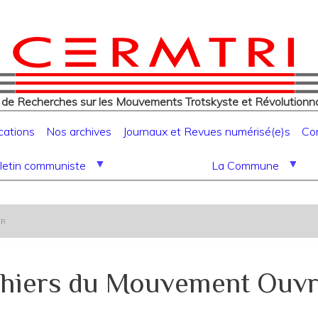
eur
Aller
au
contenu
principal
 de Recherches sur les Mouvements Trotskyste et Révolutionna
cations
Nos archives
Journaux et Revues numérisé(e)s
Co
letin communiste
La Commune
er
hiers du Mouvement Ouvr