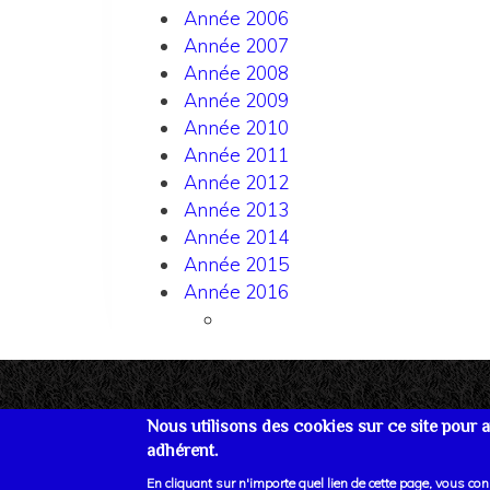
Année 2006
Année 2007
Année 2008
Année 2009
Année 2010
Année 2011
Année 2012
Année 2013
Année 2014
Année 2015
Année 2016
Nous utilisons des cookies sur ce site pour am
adhérent.
Se connecter
Plan du site
Nous joind
En cliquant sur n'importe quel lien de cette page, vous co