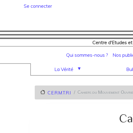
Menu du compte de l'utilisat
Se connecter
Centre d'Etudes et
Navigation principale
Qui sommes-nous ?
Nos publi
La Vérité
Bul
Cahiers du Mouvement Ouvri
C.E.R.M.T.R.I
Ca