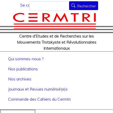
Menu du compte de l'utilisat
Aller
Rechercher
Se connecter
Rechercher
au
contenu
principal
Centre d'Etudes et de Recherches sur les
Mouvements Trotskyste et Révolutionnaires
Internationaux
Navigation principale
Qui sommes-nous ?
Nos publications
Nos archives
Journaux et Revues numérisé(e)s
Commande des Cahiers du Cermtri