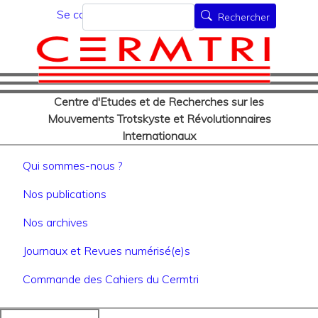
Menu du compte de l'utilisat
Aller
Rechercher
Se connecter
Rechercher
au
contenu
principal
Centre d'Etudes et de Recherches sur les
Mouvements Trotskyste et Révolutionnaires
Internationaux
Navigation principale
Qui sommes-nous ?
Nos publications
Nos archives
Journaux et Revues numérisé(e)s
Commande des Cahiers du Cermtri