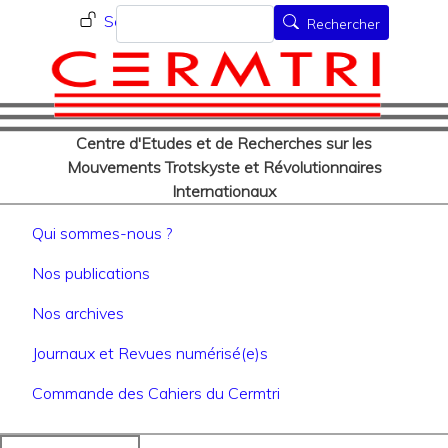
Menu du compte de l'utilisat
Aller
Rechercher
Se connecter
Rechercher
au
contenu
principal
Centre d'Etudes et de Recherches sur les
Mouvements Trotskyste et Révolutionnaires
Internationaux
Navigation principale
Qui sommes-nous ?
Nos publications
Nos archives
Journaux et Revues numérisé(e)s
Commande des Cahiers du Cermtri