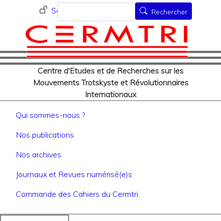
Menu du compte de l'utilisat
Aller
Rechercher
Se connecter
Rechercher
au
contenu
principal
Centre d'Etudes et de Recherches sur les
Mouvements Trotskyste et Révolutionnaires
Internationaux
Navigation principale
Qui sommes-nous ?
Nos publications
Nos archives
Journaux et Revues numérisé(e)s
Commande des Cahiers du Cermtri